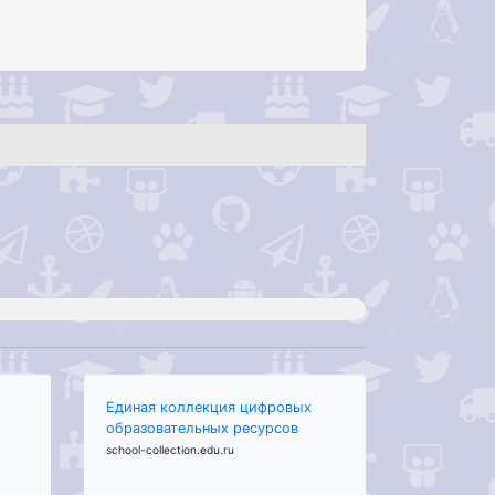
Единая коллекция цифровых
образовательных ресурсов
school-collection.edu.ru