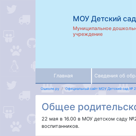
МОУ Детский сад
Муниципальное дошкольн
учреждение
Главная
Сведения об обр
Ошколе.ру
Официальный сайт МОУ Детский сад № 
Общее родительск
22 мая в 16.00 в МОУ детском саду 
воспитанников.