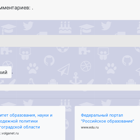
омментариев: .
.
рий
итет образования, науки и
Федеральный портал
одежной политики
"Российское образование"
гоградской области
www.edu.ru
.volganet.ru