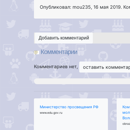
Опубликовал: mou235
,
16 мая 2019
. К
Добавить комментарий
Комментарии
Комментариев нет,
оставить коммента
Министерство просвещения РФ
Ком
мол
www.edu.gov.ru
Вол
obraz